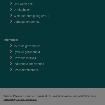
Hoe werkt het?
Ontdubbelen
Werkkostenregeling (WKR)
Campagnemateriaal
Interventies
Mentale gezondheid
Fysieke gezondheid
Gezonde leefstijl
Individuele interventies
Groepsinterventies
|
|
|
|
|
Disclaimer
Algemene voorwaarden
Privacybeleid
Cookieverklaring
Algemene voorwaarden Dienstverlener
Samenwerkingsafspraken Dienstverlener