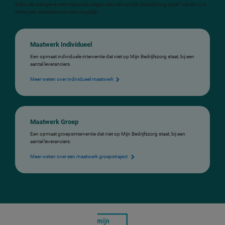
Wilt u als werkgever een traject aanvragen dat niet op Mijn Bedrijfszorg staat? Vanaf nu is
dat bij een aantal leveranciers mogelijk.
Maatwerk Individueel
Een opmaat individuele interventie dat niet op Mijn Bedrijfszorg staat, bij een
aantal leveranciers.
Meer weten over individueel maatwerk
Maatwerk Groep
Een opmaat groepsinterventie dat niet op Mijn Bedrijfszorg staat, bij een
aantal leveranciers.
Meer weten over een maatwerk groepstraject