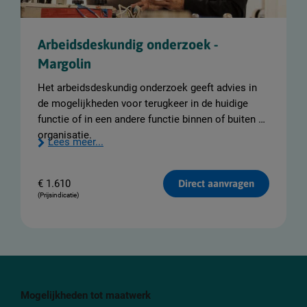
v
e
n
t
Arbeidsdeskundig onderzoek -
i
e
Margolin
Het arbeidsdeskundig onderzoek geeft advies in
de mogelijkheden voor terugkeer in de huidige
functie of in een andere functie binnen of buiten de
organisatie.
Lees meer...
€
1.610
Direct aanvragen
(Prijsindicatie)
Mogelijkheden tot maatwerk