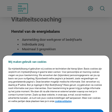
S
k
Inloggen
i
p
l
Vitaliteitscoaching
i
n
k
Herstel van de energiebalans
s
n
a
Aanmelding door werkgever of bedrijfsarts
v
Individuele zorg
i
Maximaal 3 gesprekken
g
a
Direct aanvragen
t
Wij maken gebruik van cookies
i
e
Op mijnbedrijfszorg.nl gebruiken wij cookies en technieken die hierop lijken. Basis cookies zijn
verplicht om mijnbedrijfszorg.nl goed te laten werken. Voor persoonlijke en tracking cookies
vragen we jouw toestemming. We verwerken dan (bijzondere) persoonsgegevens van jou op
basis van jouw surfgedrag. Bijvoorbeeld welke pagina’s je bezoekt, zoals vergoedingen- en
zorg gerelateerde pagina’s. Deze bevatten mogelijk medische informatie. Ook verwerken wij
daarbij je IP-adres. Ben je ingelogd in Mijn Bedrijfszorg? Wees gerust, wij gebruiken via cookies
nooit informatie over jouw interventies. Door toestemming te geven krijg je nuttige informatie
op het juiste moment. We doen dit via alle interne en externe kanalen waarop we met je in
contact kunnen komen. Zoals op deze website, in onze app, e-mail, social media en
advertentie kanalen. Je kunt ook jouw cookie-instellingen zelf aanpassen. Meer over cookies
en welke partijen deze plaatsen lees je in onze
cookieverklaring
.
Wat doet vitaliteitscoaching?