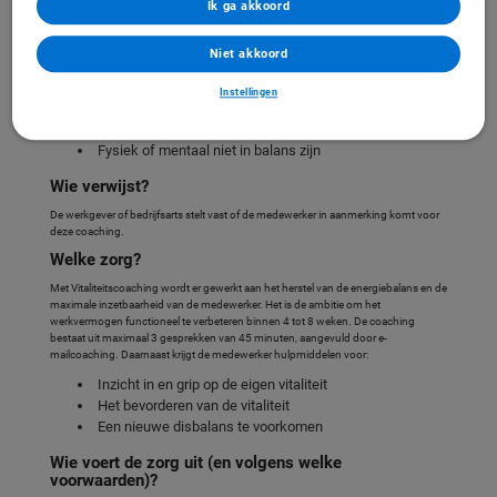
Ik ga akkoord
Voelt een medewerker zich minder vitaal of niet in balans? Vitaliteitscoaching richt
zich op het herstel van de energiebalans. Het streven is naar maximale
inzetbaarheid en rendement van de medewerker. Werken naar vermogen dus.
Niet akkoord
Voor wie?
Instellingen
Vitaliteitscoaching is er voor mensen die:
Zich minder vitaal voelen
Fysiek of mentaal niet in balans zijn
Wie verwijst?
De werkgever of bedrijfsarts stelt vast of de medewerker in aanmerking komt voor
deze coaching.
Welke zorg?
Met Vitaliteitscoaching wordt er gewerkt aan het herstel van de energiebalans en de
maximale inzetbaarheid van de medewerker. Het is de ambitie om het
werkvermogen functioneel te verbeteren binnen 4 tot 8 weken. De coaching
bestaat uit maximaal 3 gesprekken van 45 minuten, aangevuld door e-
mailcoaching. Daarnaast krijgt de medewerker hulpmiddelen voor:
Inzicht in en grip op de eigen vitaliteit
Het bevorderen van de vitaliteit
Een nieuwe disbalans te voorkomen
Wie voert de zorg uit (en volgens welke
voorwaarden)?