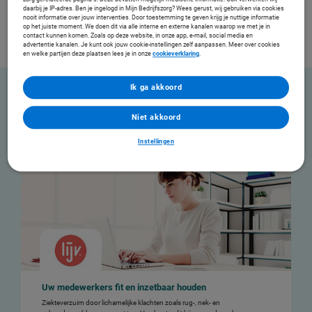
website geaccepteerd zijn.
daarbij je IP-adres. Ben je ingelogd in Mijn Bedrijfszorg? Wees gerust, wij gebruiken via cookies
nooit informatie over jouw interventies. Door toestemming te geven krijg je nuttige informatie
Instellingen
op het juiste moment. We doen dit via alle interne en externe kanalen waarop we met je in
contact kunnen komen. Zoals op deze website, in onze app, e-mail, social media en
advertentie kanalen. Je kunt ook jouw cookie-instellingen zelf aanpassen. Meer over cookies
en welke partijen deze plaatsen lees je in onze
cookieverklaring
.
Ik ga akkoord
Overzicht webinars
Niet akkoord
Een overzicht van aankomende webinars waarvoor u zich kunt aanmelden of webinars
die al hebben plaatsgevonden (met de optie om deze te bekijken).
Instellingen
Uw medewerkers fit en inzetbaar houden
Ziekteverzuim door lichamelijke klachten zoals rug-, nek- en