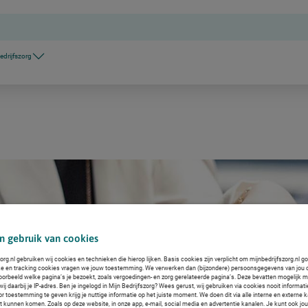
edrijfszorg
n gebruik van cookies
org.nl gebruiken wij cookies en technieken die hierop lijken. Basis cookies zijn verplicht om mijnbedrijfszorg.nl g
ke en tracking cookies vragen we jouw toestemming. We verwerken dan (bijzondere) persoonsgegevens van jou 
voorbeeld welke pagina’s je bezoekt, zoals vergoedingen- en zorg gerelateerde pagina’s. Deze bevatten mogelijk 
j daarbij je IP-adres. Ben je ingelogd in Mijn Bedrijfszorg? Wees gerust, wij gebruiken via cookies nooit informat
or toestemming te geven krijg je nuttige informatie op het juiste moment. We doen dit via alle interne en extern
ct kunnen komen. Zoals op deze website, in onze app, e-mail, social media en advertentie kanalen. Je kunt ook jo