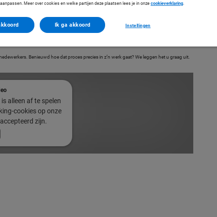
f aanpassen. Meer over cookies en welke partijen deze plaatsen lees je in onze
cookieverklaring
.
akkoord
Ik ga akkoord
Instellingen
medewerkers. Benieuwd hoe dat proces precies in z’n werk gaat? We leggen het u graag uit.
deo
is alleen af te spelen
cking-cookies op onze
accepteerd zijn.