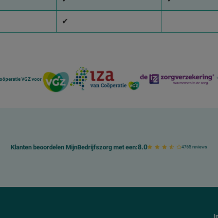
✔
 Coöperatie VGZ voor
8.0
Klanten beoordelen MijnBedrijfszorg met een:
4765 reviews
I