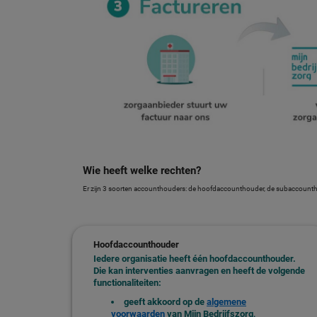
Wie heeft welke rechten?
Er zijn 3 soorten accounthouders: de hoofdaccounthouder, de subaccounthoud
Hoofdaccounthouder
Iedere organisatie heeft één hoofdaccounthouder.
Die kan interventies aanvragen en heeft de volgende
functionaliteiten:
geeft akkoord op de
algemene
voorwaarden
van Mijn Bedrijfszorg,