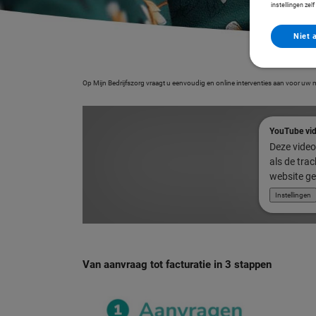
instellingen zel
Niet 
Op Mijn Bedrijfszorg vraagt u eenvoudig en online interventies aan voor uw 
YouTube vi
Deze video 
als de tra
website ge
Instellingen
Van aanvraag tot facturatie in 3 stappen