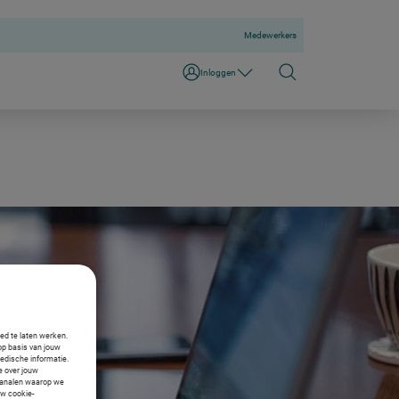
Medewerkers
Inloggen
oed te laten werken.
op basis van jouw
medische informatie.
ie over jouw
e kanalen waarop we
uw cookie-