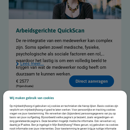
Arbeidsgerichte QuickScan
De re-integratie van een medewerker kan complex
zijn. Soms spelen zowel medische, fysieke,
psychologische als sociale factoren een rol,
waardoor het lastig is om een volledig beeld te
Lees meer...
krijgen van wat de medewerker nodig heeft om
duurzaam te kunnen werken.
€
2577
Direct aanvragen
(Prijsindicatie)
Wij maken gebruik van cookies
Op mijnbedrijfszorg.nl gebruiken wij cookies en technieken die hierop lijken. Basis cookies zijn
verplicht om mijnbedrijfszorg.nl goed te laten werken. Voor persoonlijke en tracking cookies
vragen we jouw toestemming. We verwerken dan (bijzondere) persoonsgegevens van jou op
basis van jouw surfgedrag. Bijvoorbeeld welke pagina’s je bezoekt, zoals vergoedingen- en
zorg gerelateerde pagina’s. Deze bevatten mogelijk medische informatie. Ook verwerken wij
daarbij je IP-adres. Ben je ingelogd in Mijn Bedrijfszorg? Wees gerust, wij gebruiken via cookies
nooit informatie over jouw interventies. Door toestemming te geven krijg je nuttige informatie