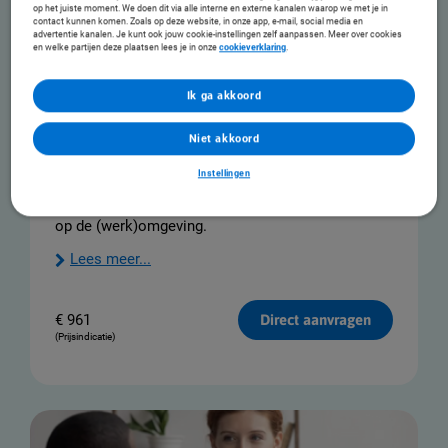
op het juiste moment. We doen dit via alle interne en externe kanalen waarop we met je in
contact kunnen komen. Zoals op deze website, in onze app, e-mail, social media en
advertentie kanalen. Je kunt ook jouw cookie-instellingen zelf aanpassen. Meer over cookies
en welke partijen deze plaatsen lees je in onze
cookieverklaring
.
Ik ga akkoord
Bedrijfsmaatschappelijk werk
Niet akkoord
1355 reviews - 7.8
Instellingen
Bedrijfsmaatschappelijk werk biedt hulp bij
psychosociale problemen die betrekking hebben
op de (werk)omgeving.
Lees meer...
€
961
Direct aanvragen
(Prijsindicatie)