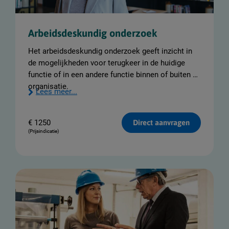
v
e
n
t
Arbeidsdeskundig onderzoek
i
e
Het arbeidsdeskundig onderzoek geeft inzicht in
de mogelijkheden voor terugkeer in de huidige
functie of in een andere functie binnen of buiten de
organisatie.
Lees meer...
€
1250
Direct aanvragen
(Prijsindicatie)