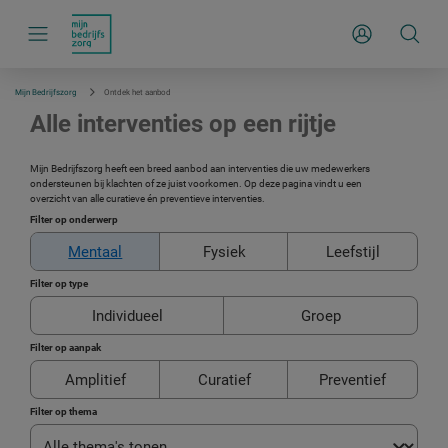
S
k
Inloggen
i
p
l
i
Mijn Bedrijfszorg
Ontdek het aanbod
n
k
Alle interventies op een rijtje
s
n
a
Mijn Bedrijfszorg heeft een breed aanbod aan interventies die uw medewerkers
v
ondersteunen bij klachten of ze juist voorkomen. Op deze pagina vindt u een
i
overzicht van alle curatieve én preventieve interventies.
g
a
Filter op onderwerp
t
i
Mentaal
Fysiek
Leefstijl
e
Filter op type
Individueel
Groep
Filter op aanpak
Amplitief
Curatief
Preventief
Filter op thema