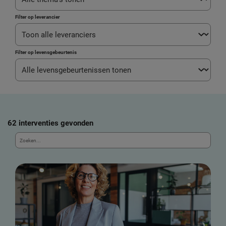
Filter op leverancier
Filter op levensgebeurtenis
62 interventies gevonden
Z
o
e
k
e
e
n
i
n
t
e
r