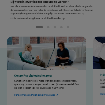
Bij welke interventies kan ontdubbeld worden?
Niet alle interventies kunnen worden ontdubbeld. Dit kan alleen als de zorg onder
de basisverzekering of aanvullende verzekering valt. Bij een aantal interventies van
Mijn Bedrijfszorg is ontdubbelen mogelijk. We zetten ze voor u op een rij.
Uit de basisverzekering kan er ontdubbeld worden op:
HSK
Cenzo Psychologische zorg
Ment
Kampt een medewerker met psychische klachten zoals stress,
mede
spanning, burn-out, angst, paniek of een (lichte) depressie? Dan
gesp
is psychologische zorg de juiste weg naar herstel.
HSK 
Cenzo Intake en Psychische Interventies