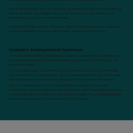
Als het verplichte eigen risico van € 385 nog niet is verbruikt, betaalt uw medewerker dat
bedrag zelf. Bij een vrijwillig eigen risico komen die kosten er ook bij. De rest van de
behandeling wordt door de werkgever betaald.
Is er geen DSM-diagnose? Dan valt de zorg niet onder de basisverzekering en betaalt de
werkgever alle kosten. Uw medewerker betaalt in dat geval geen eigen risico.
Voorbeeld 2: Arbeidsgerelateerde fysiotherapie
Uw medewerker heeft arbeidsfysiotherapie nodig en is aangemeld bij Mijn Bedrijfszorg.
De zorgverlener vraagt of uw medewerker akkoord gaat met ‘ontdubbelen’. Maar wat
betekent dit precies?
Uw medewerker heeft in dit voorbeeld een aanvullende verzekering voor fysiotherapie,
met een dekking van 4 behandelingen. Als uw medewerker akkoord gaat, worden eerst
deze 4 behandelingen vanuit het aanvullende pakket van de medewerker vergoed.
Stel dat uw medewerker in totaal 10 behandelingen nodig heeft. Na de eerste 4
behandelingen uit de aanvullende verzekering, blijven er nog 6 behandelingen over. Deze
overige behandelingen worden door u als werkgever betaald. Als uw medewerker geen
aanvullende verzekering heeft, kan er niet ontdubbeld worden.