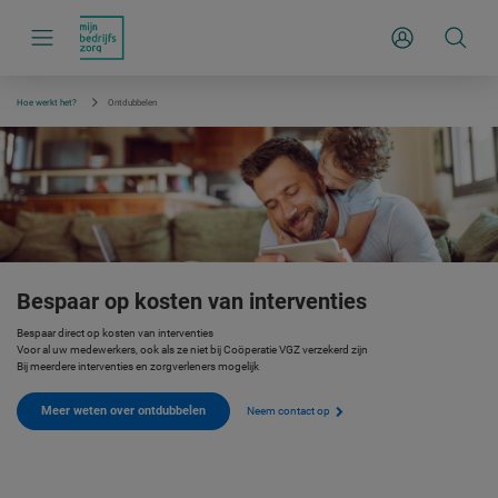
S
k
Inloggen
i
p
l
i
Hoe werkt het?
Ontdubbelen
n
k
s
n
a
v
i
g
a
t
i
e
Bespaar op kosten van interventies
Bespaar direct op kosten van interventies
Voor al uw medewerkers, ook als ze niet bij Coöperatie VGZ verzekerd zijn
Bij meerdere interventies en zorgverleners mogelijk
Meer weten over ontdubbelen
Neem contact op