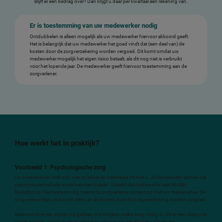
Blijft er een bedrag over? Dan krijgt u daar per kwartaal een rekening van.
Er
is toestemming van uw medewerker nodig
Ontdubbelen is alleen mogelijk als uw medewerker hiervoor akkoord geeft.
Het is belangrijk dat uw medewerker het goed vindt dat (een deel van) de
kosten door de zorgverzekering worden vergoed. Dit komt omdat uw
medewerker mogelijk het eigen risico betaalt, als dit nog niet is verbruikt
voor het lopende jaar. De medewerker geeft hiervoor toestemming aan de
zorgverlener.
Hoe werkt het in praktijk?
Voorbeeld 1: Psychologische zorg
Uw medewerker voelt zich niet zo lekker en bespreekt dit met u. Jullie besluiten samen dat
psychologische hulp misschien kan helpen. U meldt de medewerker aan bij Mijn
Bedrijfszorg. Na toestemming neemt de zorgverlener contact op met uw medewerker. De
zorgverlener legt uit dat een deel van de kosten door de zorgverzekering worden vergoed.
Eerst wordt er een screening gedaan om te kijken welke zorg nodig is. Als er een diagnose
wordt gesteld, vraagt de zorgverlener toestemming om de factuur te sturen.