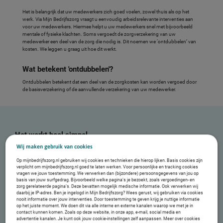
Het is belangrijk dat uw medewerkers zich goed voelen, zowel thuis als op het
werk. Via Mijn Bedrijfszorg vraagt u eenvoudig arbeidsrelevante interventies aan
voor uw medewerkers. Hiermee helpt u uw medewerkers snel met bijvoorbeeld
mentale of fysieke klachten. Soms vergoedt de zorgverzekering van uw
medewerker een deel van de zorg die nodig is. Dit noemen we ‘ontdubbelen’ van
kosten. We leggen u graag uit hoe dit werkt.
Wat betekent 'ontdubbelen'?
Ontdubbelen betekent dat een deel van de zorgkosten kan worden vergoed door
de basisverzekering of de aanvullende verzekering van uw medewerker.
Het werkt heel simpel
Wij maken gebruik van cookies
Op mijnbedrijfszorg.nl gebruiken wij cookies en technieken die hierop lijken. Basis cookies zijn
verplicht om mijnbedrijfszorg.nl goed te laten werken. Voor persoonlijke en tracking cookies
vragen we jouw toestemming. We verwerken dan (bijzondere) persoonsgegevens van jou op
basis van jouw surfgedrag. Bijvoorbeeld welke pagina’s je bezoekt, zoals vergoedingen- en
zorg gerelateerde pagina’s. Deze bevatten mogelijk medische informatie. Ook verwerken wij
daarbij je IP-adres. Ben je ingelogd in Mijn Bedrijfszorg? Wees gerust, wij gebruiken via cookies
nooit informatie over jouw interventies. Door toestemming te geven krijg je nuttige informatie
op het juiste moment. We doen dit via alle interne en externe kanalen waarop we met je in
contact kunnen komen. Zoals op deze website, in onze app, e-mail, social media en
advertentie kanalen. Je kunt ook jouw cookie-instellingen zelf aanpassen. Meer over cookies