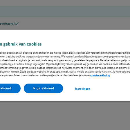
edrijfszorg
n gebruik van cookies
org.nl gebruiken wij cookies en technieken die hierop lijken. Basis cookies zijn verplicht om mijnbedrijfszorg.nl g
ke en tracking cookies vragen we jouw toestemming. We verwerken dan (bijzondere) persoonsgegevens van jou 
voorbeeld welke pagina’s je bezoekt, zoals vergoedingen- en zorg gerelateerde pagina’s. Deze bevatten mogelijk 
j daarbij je IP-adres. Ben je ingelogd in Mijn Bedrijfszorg? Wees gerust, wij gebruiken via cookies nooit informat
or toestemming te geven krijg je nuttige informatie op het juiste moment. We doen dit via alle interne en extern
ct kunnen komen. Zoals op deze website, in onze app, e-mail, social media en advertentie kanalen. Je kunt ook jo
f aanpassen. Meer over cookies en welke partijen deze plaatsen lees je in onze
cookieverklaring
.
akkoord
Ik ga akkoord
Instellingen