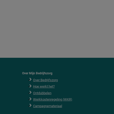
Over Mijn Bedrijfszorg
Over Bedrijfszorg
Hoe werkt het?
Ontdubbelen
Werkkostenregeling (WKR)
Campagnemateriaal