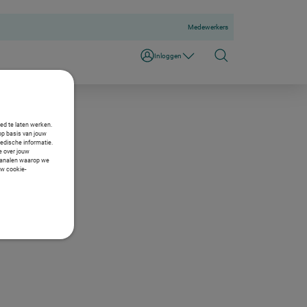
Medewerkers
Inloggen
oed te laten werken.
op basis van jouw
medische informatie.
ie over jouw
e kanalen waarop we
uw cookie-