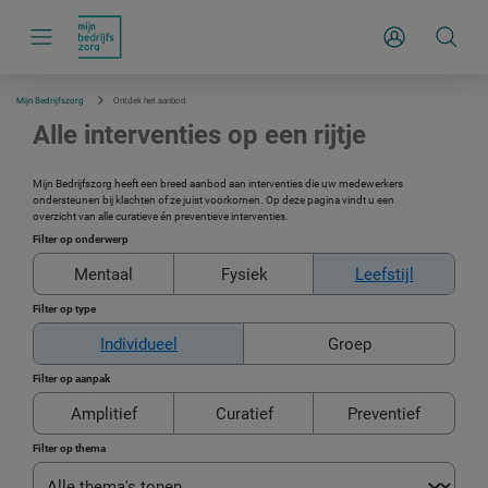
S
k
Inloggen
i
p
l
i
Mijn Bedrijfszorg
Ontdek het aanbod
n
k
Alle interventies op een rijtje
s
n
a
Mijn Bedrijfszorg heeft een breed aanbod aan interventies die uw medewerkers
v
ondersteunen bij klachten of ze juist voorkomen. Op deze pagina vindt u een
i
overzicht van alle curatieve én preventieve interventies.
g
a
Filter op onderwerp
t
i
Mentaal
Fysiek
Leefstijl
e
Filter op type
Individueel
Groep
Filter op aanpak
Amplitief
Curatief
Preventief
Filter op thema