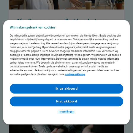
Afvallen en gezondheid verbeteren
Wij maken gebruik van cookies
Fitter worden en afvallen in 24 weken met
Op mijnbedrijfszorg.nl gebruiken wij cookies en technieken die hierop lijken. Basis cookies zijn
persoonlijke coaching van een diëtist en een
verplicht om mijnbedrijfszorg.nl goed te laten werken. Voor persoonlijke en tracking cookies
vragen we jouw toestemming. We verwerken dan (bijzondere) persoonsgegevens van jou op
beweegcoach.
basis van jouw surfgedrag. Bijvoorbeeld welke pagina’s je bezoekt, zoals vergoedingen- en
zorg gerelateerde pagina’s. Deze bevatten mogelijk medische informatie. Ook verwerken wij
Lees meer...
daarbij je IP-adres. Ben je ingelogd in Mijn Bedrijfszorg? Wees gerust, wij gebruiken via cookies
nooit informatie over jouw interventies. Door toestemming te geven krijg je nuttige informatie
op het juiste moment. We doen dit via alle interne en externe kanalen waarop we met je in
contact kunnen komen. Zoals op deze website, in onze app, e-mail, social media en
advertentie kanalen. Je kunt ook jouw cookie-instellingen zelf aanpassen. Meer over cookies
€
1135
Direct aanvragen
en welke partijen deze plaatsen lees je in onze
cookieverklaring
.
(Prijsindicatie)
Ik ga akkoord
Niet akkoord
Instellingen