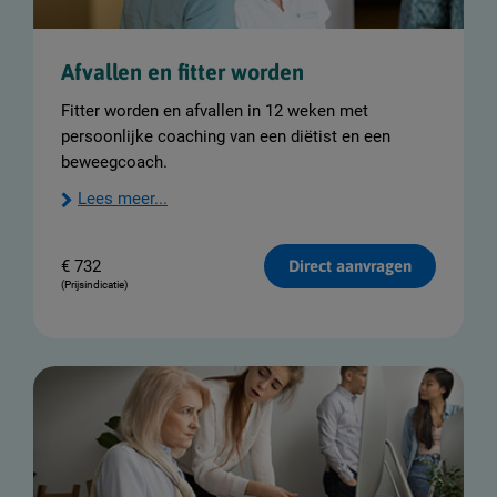
v
e
n
t
Afvallen en fitter worden
i
e
Fitter worden en afvallen in 12 weken met
persoonlijke coaching van een diëtist en een
beweegcoach.
Lees meer...
€
732
Direct aanvragen
(Prijsindicatie)