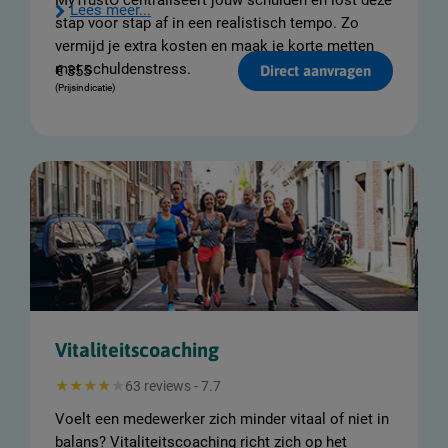
MyTrustO centraliseert jouw schulden en lost deze
Lees meer...
stap voor stap af in een realistisch tempo. Zo
vermijd je extra kosten en maak je korte metten
met schuldenstress.
€
355
Direct aanvragen
(Prijsindicatie)
Vitaliteitscoaching
63 reviews - 7.7
Voelt een medewerker zich minder vitaal of niet in
balans? Vitaliteitscoaching richt zich op het