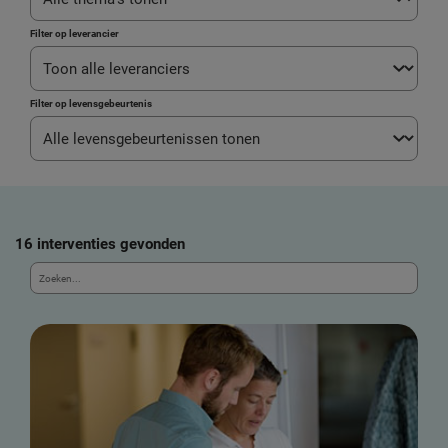
Filter op leverancier
Filter op levensgebeurtenis
16 interventies gevonden
Z
o
e
k
e
e
n
i
n
t
e
r