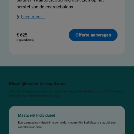
balans? Vitaliteitscoaching richt zich op het
herstel van de energiebalans.
Lees meer...
€
625
Offerte aanvragen
(Prijsindicatie)
Mogelijkheden tot maatwerk
Wilt u als werkgever een traject aanvragen dat niet op Mijn Bedrijfszorg staat? Vanaf nu is
dat bij een aantal leveranciers mogelijk.
Maatwerk Individueel
Een opmaat individuele interventie dat niet op Mijn Bedrijfszorg staat, bij een
aantal leveranciers.