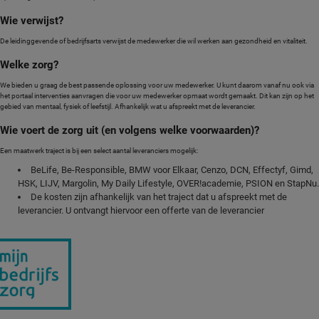
Wie verwijst?
De leidinggevende of bedrijfsarts verwijst de medewerker die wil werken aan gezondheid en vitaliteit.
Welke zorg?
We bieden u graag de best passende oplossing voor uw medewerker. U kunt daarom vanaf nu ook via
het portaal interventies aanvragen die voor uw medewerker opmaat wordt gemaakt. Dit kan zijn op het
gebied van mentaal, fysiek of leefstijl. Afhankelijk wat u afspreekt met de leverancier.
Wie voert de zorg uit (en volgens welke voorwaarden)?
Een maatwerk traject is bij een select aantal leveranciers mogelijk:
BeLife, Be-Responsible, BMW voor Elkaar, Cenzo, DCN, Effectyf, Gimd,
HSK, LIJV, Margolin, My Daily Lifestyle, OVER!academie, PSION en StapNu.
De kosten zijn afhankelijk van het traject dat u afspreekt met de
leverancier. U ontvangt hiervoor een offerte van de leverancier