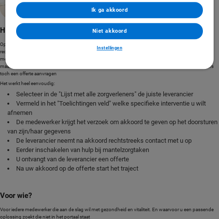
Ik ga akkoord
Hoe werkt Maatwerk Individueel?
Niet akkoord
Op Mijn Bedrijfszorg kunt u verschillende individuele trajecten aanvragen. Soms heeft u eerst
Instellingen
rechtstreeks contact met een leverancier en besluit u dat u bij deze leverancier een interventie voor uw
medewerker wilt aanvragen. Staat deze niet op het portaal? Wij helpen u graag met de best passende
maatwerk oplossing. Daarom kunt u vanaf nu via “Maatwerk Individueel” voor een aantal leveranciers
toch een offerte aanvragen
Het werkt heel eenvoudig:
Selecteer in de "Lijst met alle zorgverleners" de juiste leverancier
Vermeld in het "Toelichtingen veld" welke specifieke interventie u wilt
afnemen
De medewerker krijgt het verzoek om akkoord te geven op het doorsturen
van zijn/haar gegevens
De leverancier neemt na akkoord rechtstreeks contact met u op
Eerder inschakelen van hulp bij mantelzorgtaken
U ontvangt van de leverancier een offerte
Na uw akkoord op de offerte start het traject
Voor wie?
Voor iedere medewerker die aan de slag wil met gezondheid en vitaliteit. En waarvoor u een passende
oplossing zoekt die niet in het portaal staat