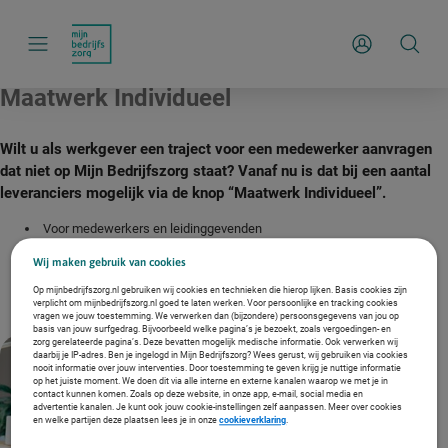
S
k
i
Inloggen
p
l
i
Maatwerk Individueel
n
k
s
n
Wilt u als werkgever een traject voor een medewerker aanvragen
a
dat niet op Mijn Bedrijfszorg staat? Vanaf nu is dat bij een aantal
v
i
leveranciers mogelijk via de knop “Maatwerk Individueel”.
g
a
Voor medewerkers en leidinggevenden
t
Aanmelding door leidinggevende of bedrijfsarts
i
Wij maken gebruik van cookies
e
Select aantal leveranciers
Op mijnbedrijfszorg.nl gebruiken wij cookies en technieken die hierop lijken. Basis cookies zijn
Offerte aanvragen
verplicht om mijnbedrijfszorg.nl goed te laten werken. Voor persoonlijke en tracking cookies
vragen we jouw toestemming. We verwerken dan (bijzondere) persoonsgegevens van jou op
basis van jouw surfgedrag. Bijvoorbeeld welke pagina’s je bezoekt, zoals vergoedingen- en
zorg gerelateerde pagina’s. Deze bevatten mogelijk medische informatie. Ook verwerken wij
daarbij je IP-adres. Ben je ingelogd in Mijn Bedrijfszorg? Wees gerust, wij gebruiken via cookies
nooit informatie over jouw interventies. Door toestemming te geven krijg je nuttige informatie
op het juiste moment. We doen dit via alle interne en externe kanalen waarop we met je in
contact kunnen komen. Zoals op deze website, in onze app, e-mail, social media en
advertentie kanalen. Je kunt ook jouw cookie-instellingen zelf aanpassen. Meer over cookies
en welke partijen deze plaatsen lees je in onze
cookieverklaring
.