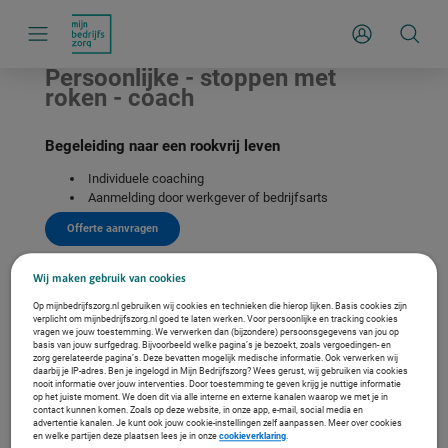
S
k
Inloggen
i
p
l
Persoonlijke - stoppen met
i
roken - coach
n
k
s
n
Begeleiding naar een rookvrij leven
a
v
Individuele coaching
i
Aanmelding door werkgever of bedrijfsarts
g
a
Offerte aanvragen
t
i
e
Wij maken gebruik van cookies
Op mijnbedrijfszorg.nl gebruiken wij cookies en technieken die hierop lijken. Basis cookies zijn
verplicht om mijnbedrijfszorg.nl goed te laten werken. Voor persoonlijke en tracking cookies
vragen we jouw toestemming. We verwerken dan (bijzondere) persoonsgegevens van jou op
basis van jouw surfgedrag. Bijvoorbeeld welke pagina’s je bezoekt, zoals vergoedingen- en
zorg gerelateerde pagina’s. Deze bevatten mogelijk medische informatie. Ook verwerken wij
daarbij je IP-adres. Ben je ingelogd in Mijn Bedrijfszorg? Wees gerust, wij gebruiken via cookies
nooit informatie over jouw interventies. Door toestemming te geven krijg je nuttige informatie
op het juiste moment. We doen dit via alle interne en externe kanalen waarop we met je in
contact kunnen komen. Zoals op deze website, in onze app, e-mail, social media en
advertentie kanalen. Je kunt ook jouw cookie-instellingen zelf aanpassen. Meer over cookies
en welke partijen deze plaatsen lees je in onze
cookieverklaring
.