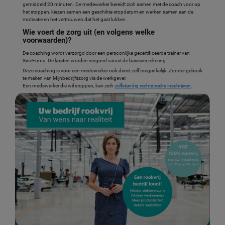
gemiddeld 20 minuten. De medewerker bereidt zich samen met de coach voor op
het stoppen, kiezen samen een geschikte stopdatum en werken samen aan de
motivatie en het vertrouwen dat het gaat lukken.
Wie voert de zorg uit (en volgens welke
voorwaarden)?
De coaching wordt verzorgd door een persoonlijke gecertificeerde trainer van
SineFuma. De kosten worden vergoed vanuit de basisverzekering.
Deze coaching is voor een medewerker ook direct zelf toegankelijk. Zonder gebruik
te maken van Mijnbedrijfszorg via de werkgever.
Een medewerker die wil stoppen, kan zich
zelfstandig rechtstreeks inschrijven
.