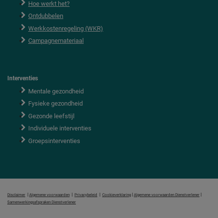
Hoe werkt het?
Ontdubbelen
Werkkostenregeling (WKR)
Campagnemateriaal
Interventies
Mentale gezondheid
Fysieke gezondheid
Gezonde leefstijl
Individuele interventies
Groepsinterventies
|
|
|
|
|
Disclaimer
Algemene voorwaarden
Privacybeleid
Cookieverklaring
Algemene voorwaarden Dienstverlener
Samenwerkingsafspraken Dienstverlener