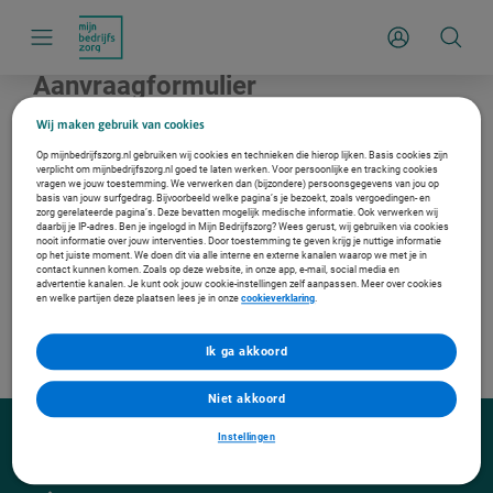
S
k
Inloggen
i
p
l
Aanvraagformulier
i
n
k
Wij maken gebruik van cookies
Voeding en Leefstijladvies
s
n
Op mijnbedrijfszorg.nl gebruiken wij cookies en technieken die hierop lijken. Basis cookies zijn
Een diëtist geeft advies over de voeding die het best past bij het gezondheidsprofiel, de
verplicht om mijnbedrijfszorg.nl goed te laten werken. Voor persoonlijke en tracking cookies
a
vragen we jouw toestemming. We verwerken dan (bijzondere) persoonsgegevens van jou op
leefstijl en de wensen van uw medewerker.
v
basis van jouw surfgedrag. Bijvoorbeeld welke pagina’s je bezoekt, zoals vergoedingen- en
(Prijsindicatie)
€
500
i
zorg gerelateerde pagina’s. Deze bevatten mogelijk medische informatie. Ook verwerken wij
g
daarbij je IP-adres. Ben je ingelogd in Mijn Bedrijfszorg? Wees gerust, wij gebruiken via cookies
a
nooit informatie over jouw interventies. Door toestemming te geven krijg je nuttige informatie
t
op het juiste moment. We doen dit via alle interne en externe kanalen waarop we met je in
contact kunnen komen. Zoals op deze website, in onze app, e-mail, social media en
i
advertentie kanalen. Je kunt ook jouw cookie-instellingen zelf aanpassen. Meer over cookies
e
en welke partijen deze plaatsen lees je in onze
cookieverklaring
.
Ik ga akkoord
Niet akkoord
Instellingen
Over Mijn Bedrijfszorg
Over Bedrijfszorg