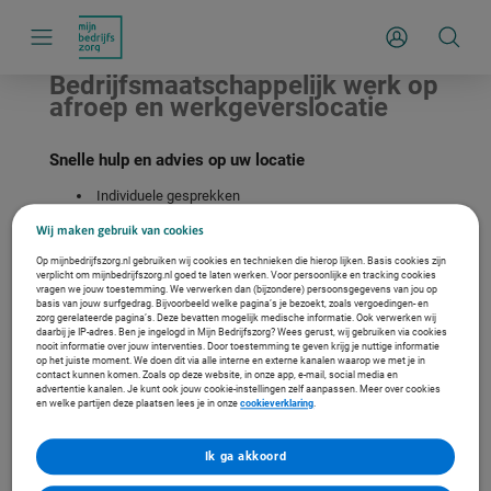
S
k
Inloggen
i
p
l
Bedrijfsmaatschappelijk werk op
i
afroep en werkgeverslocatie
n
k
s
n
Snelle hulp en advies op uw locatie
a
v
Individuele gesprekken
i
Incompany
g
Wij maken gebruik van cookies
Voor medewerkers en leidinggevenden
a
t
Op mijnbedrijfszorg.nl gebruiken wij cookies en technieken die hierop lijken. Basis cookies zijn
i
Offerte aanvragen
verplicht om mijnbedrijfszorg.nl goed te laten werken. Voor persoonlijke en tracking cookies
e
vragen we jouw toestemming. We verwerken dan (bijzondere) persoonsgegevens van jou op
basis van jouw surfgedrag. Bijvoorbeeld welke pagina’s je bezoekt, zoals vergoedingen- en
zorg gerelateerde pagina’s. Deze bevatten mogelijk medische informatie. Ook verwerken wij
daarbij je IP-adres. Ben je ingelogd in Mijn Bedrijfszorg? Wees gerust, wij gebruiken via cookies
nooit informatie over jouw interventies. Door toestemming te geven krijg je nuttige informatie
op het juiste moment. We doen dit via alle interne en externe kanalen waarop we met je in
contact kunnen komen. Zoals op deze website, in onze app, e-mail, social media en
advertentie kanalen. Je kunt ook jouw cookie-instellingen zelf aanpassen. Meer over cookies
en welke partijen deze plaatsen lees je in onze
cookieverklaring
.
Ik ga akkoord