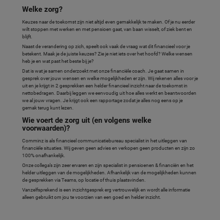
Welke zorg?
Keuzes naar de toekomst zijn niet altijd even gemakkelijk te maken. Of je nu eerder
wilt stoppen met werken en met pensioen gaat, van baan wisselt, of ziek bent en
blijft.
Naast de verandering op zich, speelt ook vaak de vraag wat dit financieel voor je
betekent. Maak je de juiste keuzes? Zie je niet iets over het hoofd? Welke wensen
heb je en wat past het beste bij je?
Dat is wat je samen onderzoekt met onze financiële coach. Je gaat samen in
gesprek over jouw wensen en welke mogelijkheden er zijn. Wij rekenen alles voor je
uit en je krijgt in 2 gesprekken een helder financieel inzicht naar de toekomst in
nettobedragen. Daarbij leggen we eenvoudig uit hoe alles werkt en beantwoorden
we al jouw vragen. Je krijgt ook een rapportage zodat je alles nog eens op je
gemak terug kunt lezen.
Wie voert de zorg uit (en volgens welke
voorwaarden)?
Comminz is als financieel communicatiebureau specialist in het uitleggen van
financiële situaties. Wij geven geen advies en verkopen geen producten en zijn zo
100% onafhankelijk.
Onze collega’s zijn zeer ervaren en zijn specialist in pensioenen & financiën en het
helder uitleggen van de mogelijkheden. Afhankelijk van de mogelijkheden kunnen
de gesprekken via Teams, op locatie of thuis plaatsvinden.
Vanzelfsprekend is een inzichtgesprek erg vertrouwelijk en wordt alle informatie
alleen gebruikt om jou te voorzien van een goed en helder inzicht.