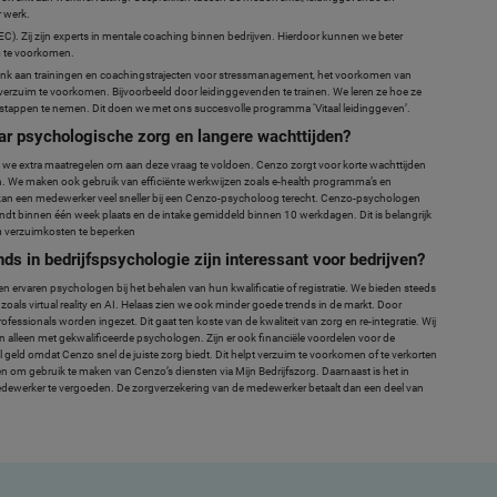
 werk.
). Zij zijn experts in mentale coaching binnen bedrijven. Hierdoor kunnen we beter
im te voorkomen.
nk aan trainingen en coachingstrajecten voor stressmanagement, het voorkomen van
 verzuim te voorkomen. Bijvoorbeeld door leidinggevenden te trainen. We leren ze hoe ze
tappen te nemen. Dit doen we met ons succesvolle programma ‘Vitaal leidinggeven’.
r psychologische zorg en langere wachttijden?
 we extra maatregelen om aan deze vraag te voldoen. Cenzo zorgt voor korte wachttijden
n. We maken ook gebruik van efficiënte werkwijzen zoals e-health programma’s en
 kan een medewerker veel sneller bij een Cenzo-psycholoog terecht. Cenzo-psychologen
ndt binnen één week plaats en de intake gemiddeld binnen 10 werkdagen. Dit is belangrijk
m verzuimkosten te beperken
s in bedrijfspsychologie zijn interessant voor bedrijven?
 ervaren psychologen bij het behalen van hun kwalificatie of registratie. We bieden steeds
oals virtual reality en AI. Helaas zien we ook minder goede trends in de markt. Door
essionals worden ingezet. Dit gaat ten koste van de kwaliteit van zorg en re-integratie. Wij
en alleen met gekwalificeerde psychologen. Zijn er ook financiële voordelen voor de
ld omdat Cenzo snel de juiste zorg biedt. Dit helpt verzuim te voorkomen of te verkorten
jven om gebruik te maken van Cenzo’s diensten via Mijn Bedrijfszorg. Daarnaast is het in
dewerker te vergoeden. De zorgverzekering van de medewerker betaalt dan een deel van