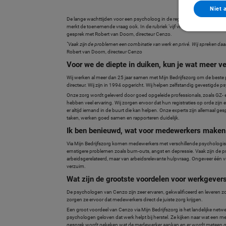
Niet 
De lange wachttijden voor een psycholoog in de reguliere zorg, hebben 
merkt de toenemende vraag ook. In de rubriek ‘vijf vragen aan’ gaan we in
gesprek met Robert van Doorn, directeur Cenzo.
''Vaak zijn de problemen een combinatie van werk en privé. Wij spreken daa
Robert van Doorn, directeur Cenzo
Voor we de diepte in duiken, kun je wat meer v
Wij werken al meer dan 25 jaar samen met Mijn Bedrijfszorg om de beste
directeur. Wij zijn in 1994 opgericht. Wij helpen zelfstandig gevestigde 
Onze zorg wordt geleverd door goed opgeleide professionals, zoals GZ- e
hebben veel ervaring. Wij zorgen ervoor dat hun registraties op orde zijn 
er altijd iemand in de buurt die kan helpen. Onze experts zijn allemaal g
taken, werken goed samen en rapporteren duidelijk.
Ik ben benieuwd, wat voor medewerkers maken 
Via Mijn Bedrijfszorg komen medewerkers met verschillende psychologische
ernstigere problemen zoals burn-outs, angst en depressie. Vaak zijn de 
arbeidsgerelateerd, maar van arbeidsrelevante hulpvraag. Ongeveer één vijf
verzuim.
Wat zijn de grootste voordelen voor werkgever
De psychologen van Cenzo zijn zeer ervaren, gekwalificeerd en leveren zo
zorgen ze ervoor dat medewerkers direct de juiste zorg krijgen.
Een groot voordeel van Cenzo via Mijn Bedrijfszorg is het landelijke netw
psychologen geloven dat werk helpt bij herstel. Ze kijken naar wat een m
gesprek wordt gekeken wat de medewerker aankan en er wordt meteen g