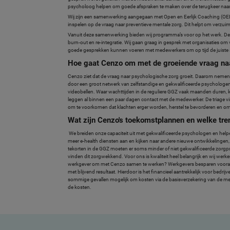
psycholoog helpen om goede afspraken te maken over de terugkeer naar
Wij zijn een samenwerking aangegaan met Open en Eerlijk Coaching (OEEC
inspelen op de vraag naar preventieve mentale zorg. Dit helpt om verzu
Vanuit deze samenwerking bieden wij programma’s voor op het werk. De
burn-out en re-integratie. Wij gaan graag in gesprek met organisaties om
goede gesprekken kunnen voeren met medewerkers om op tijd de juiste s
Hoe gaat Cenzo om met de groeiende vraag naa
Cenzo ziet dat de vraag naar psychologische zorg groeit. Daarom nemen
door een groot netwerk van zelfstandige en gekwalificeerde psychologe
videobellen. Waar wachttijden in de reguliere GGZ vaak maanden duren,
leggen al binnen een paar dagen contact met de medewerker. De triage vi
om te voorkomen dat klachten erger worden, herstel te bevorderen en o
Wat zijn Cenzo's toekomstplannen en welke trend
We breiden onze capaciteit uit met gekwalificeerde psychologen en helpen
meer e-health diensten aan en kijken naar andere nieuwe ontwikkelingen, z
tekorten in de GGZ moeten er soms minder of niet gekwalificeerde zorgprof
vinden dit zorgwekkend. Voor ons is kwaliteit heel belangrijk en wij werk
werkgever om met Cenzo samen te werken? Werkgevers besparen vooral ge
met blijvend resultaat. Hierdoor is het financieel aantrekkelijk voor bedri
sommige gevallen mogelijk om kosten via de basisverzekering van de me
de kosten.