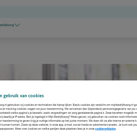
edrijfszorg
n gebruik van cookies
org.nl gebruiken wij cookies en technieken die hierop lijken. Basis cookies zijn verplicht om mijnbedrijfszorg.nl g
ke en tracking cookies vragen we jouw toestemming. We verwerken dan (bijzondere) persoonsgegevens van jou 
voorbeeld welke pagina’s je bezoekt, zoals vergoedingen- en zorg gerelateerde pagina’s. Deze bevatten mogelijk 
j daarbij je IP-adres. Ben je ingelogd in Mijn Bedrijfszorg? Wees gerust, wij gebruiken via cookies nooit informat
or toestemming te geven krijg je nuttige informatie op het juiste moment. We doen dit via alle interne en extern
ct kunnen komen. Zoals op deze website, in onze app, e-mail, social media en advertentie kanalen. Je kunt ook jo
f aanpassen. Meer over cookies en welke partijen deze plaatsen lees je in onze
cookieverklaring
.