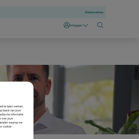
Medewerkers
Inloggen
oed te laten werken.
op basis van jouw
medische informatie.
ie over jouw
e kanalen waarop we
uw cookie-