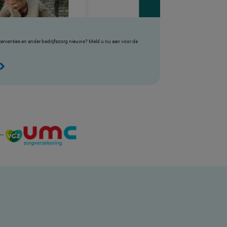
nterventies en ander bedrijfszorg nieuws? Meld u nu aan voor de