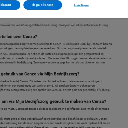
akkoord
Ik ga akkoord
Instellingen
ertoe geleid dat medewerkers steeds vaker bij hun werkgever aankloppen voor hulp. Cenzo
 gesprek met één van de leveranciers van Mijnbedrijfszorg. In deze editie gaan we in
rom ook niet van arbeidsgerelateerde hulpvraag, maar juist van arbeidsrelevante hulpvraag.''
–
ertellen over Cenzo?
 psychologische zorg voor medewerkers te bieden. Ik werk sinds 2003 bij Cenzo en ben nu
psychologen die zorg bieden aan medewerkers. Dit doen wij zowel preventief als curatief.
n A&G-psychologen. Zij hebben de juiste opleidingen gevolgd, zijn geregistreerd en
en dat ze zich steeds blijven bijscholen. Met meer dan 70 zorgprofessionals in Nederland is
especialiseerd in bedrijfszorg. Ze weten wat de wet zegt, kennen de betrokkenen en hun
gebruik van Cenzo via Mijn Bedrijfszorg?
 klachten bij Cenzo. Dit varieert van lichte klachten zoals stress en spanningen tot
problemen een combinatie van werk en privé. Wij spreken daarom ook niet van
de van de trajecten is er geen sprake van verzuim, de rest gaat om gedeeltelijk of volledig
s om via Mijn Bedrijfszorg gebruik te maken van Cenzo?
rg op maat. Daarnaast zijn ze ook gespecialiseerd in bedrijfszorg. Door middel van triage
erk. Hierdoor is er altijd een gekwalificeerde psycholoog beschikbaar in de buurt. Cenzo-
edewerker nog kan doen en zorgen voor een snelle terugkeer naar werk. Tijdens het eerste
ewerkt aan werkhervatting. Gesprekken tussen de medewerker, leidinggevende en