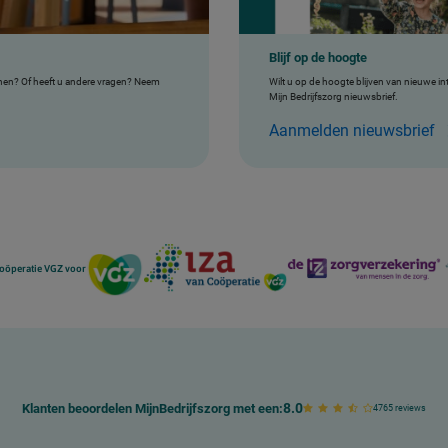
Blijf op de hoogte
enen? Of heeft u andere vragen? Neem
Wilt u op de hoogte blijven van nieuwe i
Mijn Bedrijfszorg nieuwsbrief.
Aanmelden nieuwsbrief
 Coöperatie VGZ voor
8.0
Klanten beoordelen MijnBedrijfszorg met een:
4765 reviews