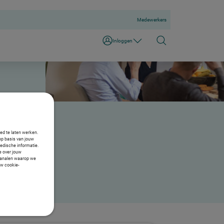
Medewerkers
Inloggen
oed te laten werken.
op basis van jouw
medische informatie.
ie over jouw
e kanalen waarop we
uw cookie-