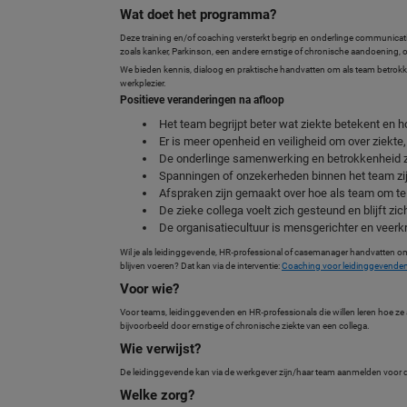
Wat doet het programma?
Deze training en/of coaching versterkt begrip en onderlinge communicat
zoals kanker, Parkinson, een andere ernstige of chronische aandoening, of
We bieden kennis, dialoog en praktische handvatten om als team betrokke
werkplezier.
Positieve veranderingen na afloop
Het team begrijpt beter wat ziekte betekent en h
Er is meer openheid en veiligheid om over ziekte
De onderlinge samenwerking en betrokkenheid zi
Spanningen of onzekerheden binnen het team zi
Afspraken zijn gemaakt over hoe als team om te 
De zieke collega voelt zich gesteund en blijft zi
De organisatiecultuur is mensgerichter en veerk
Wil je als leidinggevende, HR‑professional of casemanager handvatten o
blijven voeren? Dat kan via de interventie:
Coaching voor leidinggevenden
Voor wie?
Voor teams, leidinggevenden en HR‑professionals die willen leren hoe z
bijvoorbeeld door ernstige of chronische ziekte van een collega.
Wie verwijst?
De leidinggevende kan via de werkgever zijn/haar team aanmelden voor d
Welke zorg?