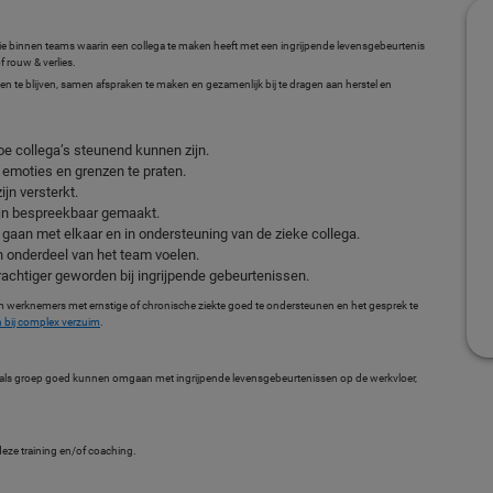
ie binnen teams waarin een collega te maken heeft met een ingrijpende levensgebeurtenis
 rouw & verlies.
n te blijven, samen afspraken te maken en gezamenlijk bij te dragen aan herstel en
oe collega’s steunend kunnen zijn.
, emoties en grenzen te praten.
jn versterkt.
jn bespreekbaar gemaakt.
gaan met elkaar en in ondersteuning van de zieke collega.
ch onderdeel van het team voelen.
rachtiger geworden bij ingrijpende gebeurtenissen.
m werknemers met ernstige of chronische ziekte goed te ondersteunen en het gesprek te
 bij complex verzuim
.
e als groep goed kunnen omgaan met ingrijpende levensgebeurtenissen op de werkvloer,
eze training en/of coaching.