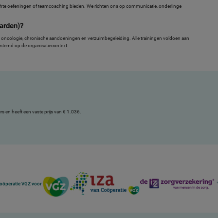
ichte oefeningen of teamcoaching bieden. We richten ons op communicatie, onderlinge
arden)?
in oncologie, chronische aandoeningen en verzuimbegeleiding. Alle trainingen voldoen aan
temd op de organisatiecontext.
s en heeft een vaste prijs van € 1.036.
 Coöperatie VGZ voor