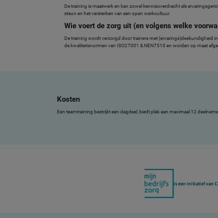
De training is maatwerk en kan zowel kennisoverdracht als ervaringsger
steun en het versterken van een open werkcultuur.
Wie voert de zorg uit (en volgens welke voorwa
De training wordt verzorgd door trainers met (ervarings)deskundigheid 
de kwaliteitsnormen van ISO27001 & NEN7510 en worden op maat afges
Kosten
Een teamtraining bestrijkt een dagdeel, biedt plek aan maximaal 12 deelnemer
is een initiatief van