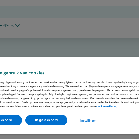
edrijfszorg
n gebruik van cookies
org.nl gebruiken wij cookies en technieken die hierop lijken. Basis cookies zijn verplicht om mijnbedrijfszorg.nl g
ke en tracking cookies vragen we jouw toestemming. We verwerken dan (bijzondere) persoonsgegevens van jou 
voorbeeld welke pagina’s je bezoekt, zoals vergoedingen- en zorg gerelateerde pagina’s. Deze bevatten mogelijk 
j daarbij je IP-adres. Ben je ingelogd in Mijn Bedrijfszorg? Wees gerust, wij gebruiken via cookies nooit informat
or toestemming te geven krijg je nuttige informatie op het juiste moment. We doen dit via alle interne en extern
ct kunnen komen. Zoals op deze website, in onze app, e-mail, social media en advertentie kanalen. Je kunt ook jo
f aanpassen. Meer over cookies en welke partijen deze plaatsen lees je in onze
cookieverklaring
.
akkoord
Ik ga akkoord
Instellingen