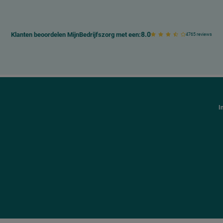
8.0
Klanten beoordelen MijnBedrijfszorg met een:
4765 reviews
I