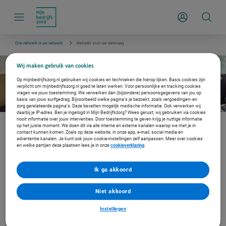
S
k
Inloggen
i
p
l
i
Ons netwerk is uw netwerk
Bedankt voor uw aanvraag
n
k
s
Wij maken gebruik van cookies
n
a
Op mijnbedrijfszorg.nl gebruiken wij cookies en technieken die hierop lijken. Basis cookies zijn
v
verplicht om mijnbedrijfszorg.nl goed te laten werken. Voor persoonlijke en tracking cookies
vragen we jouw toestemming. We verwerken dan (bijzondere) persoonsgegevens van jou op
i
basis van jouw surfgedrag. Bijvoorbeeld welke pagina’s je bezoekt, zoals vergoedingen- en
g
zorg gerelateerde pagina’s. Deze bevatten mogelijk medische informatie. Ook verwerken wij
a
daarbij je IP-adres. Ben je ingelogd in Mijn Bedrijfszorg? Wees gerust, wij gebruiken via cookies
t
nooit informatie over jouw interventies. Door toestemming te geven krijg je nuttige informatie
i
op het juiste moment. We doen dit via alle interne en externe kanalen waarop we met je in
e
contact kunnen komen. Zoals op deze website, in onze app, e-mail, social media en
advertentie kanalen. Je kunt ook jouw cookie-instellingen zelf aanpassen. Meer over cookies
en welke partijen deze plaatsen lees je in onze
cookieverklaring
.
Gelukt!
Ik ga akkoord
Niet akkoord
We hebben uw gegevens ontvangen. We nemen zo snel mogelijk contact met u op en
Instellingen
brengen u in contact met de juiste zorgaanbieder.